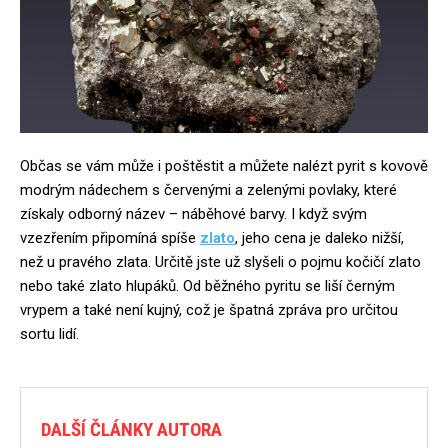
Občas se vám může i poštěstit a můžete nalézt pyrit s kovově
modrým nádechem s červenými a zelenými povlaky, které
získaly odborný název – náběhové barvy. I když svým
vzezřením připomíná spíše
zlato
, jeho cena je daleko nižší,
než u pravého zlata. Určitě jste už slyšeli o pojmu kočičí zlato
nebo také zlato hlupáků. Od běžného pyritu se liší černým
vrypem a také není kujný, což je špatná zpráva pro určitou
sortu lidí.
DALŠÍ ČLÁNKY AUTORA