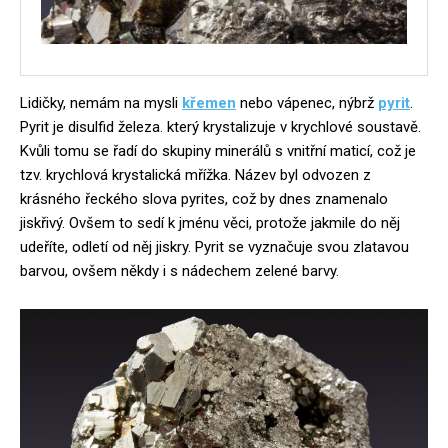
Lidičky, nemám na mysli
křemen
nebo vápenec, nýbrž
pyrit
.
Pyrit je disulfid železa. který krystalizuje v krychlové soustavě.
Kvůli tomu se řadí do skupiny minerálů s vnitřní maticí, což je
tzv. krychlová krystalická mřížka. Název byl odvozen z
krásného řeckého slova pyrites, což by dnes znamenalo
jiskřivý. Ovšem to sedí k jménu věci, protože jakmile do něj
udeříte, odletí od něj jiskry. Pyrit se vyznačuje svou zlatavou
barvou, ovšem někdy i s nádechem zelené barvy.