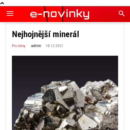
e
-novinky
Nejhojnější minerál
18.12.2021
admin
Pro ženy