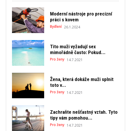
Moderní nástroje pro precizní
práci s kovem
Bydlení
26.1.2024
Tito muži vyžadují sex
mimořádně často: Pokud...
Pro ženy
14.7.2021
Žena, která dokáže muži splnit
toto v...
Pro ženy
14.7.2021
Zachraňte nešťastný vztah. Tyto
tipy vám pomohou...
Pro ženy
14.7.2021